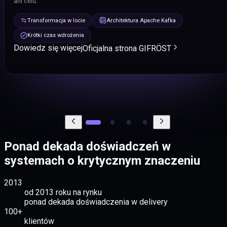
ani celu.
w skali milionów rekordów.
operacyjna pomaga szybko wychwycić zatrzymania, lag i anomalie
Pełna widoczność warstw
Metryki i dashboardy
przepływu.
Transformacja w locie
Architektura Apache Kafka
Elastyczny alerting
Porównanie row-by-row
Wykrywanie dryfu schematu
Dowiedz się więcej
Krótki czas wdrożenia
Lag i checkpointy
Alerty przepływów
Runbook i SLA
Raporty i naprawa różnic
Wkrótce
Dowiedz się więcej
Oficjalna strona GIFRÖST
Dowiedz się więcej
Ponad dekada doświadczeń w
systemach o krytycznym znaczeniu
2013
od 2013 roku na rynku
ponad dekada doświadczenia w delivery
100+
klientów