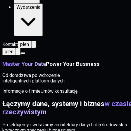
Wydarzenia
Kontakt
pl
en
pl
en
Master Your Data
Power Your Business
Od doradztwa po wdrożenie
inteligentnych platform danych.
Informacje o firmie
Umów konsultację
Łączymy dane, systemy i biznes
w czasi
rzeczywistym
Projektujemy i wdrażamy architektury danych dla środowisk o
krytycznym znaczeniu biznesowym.