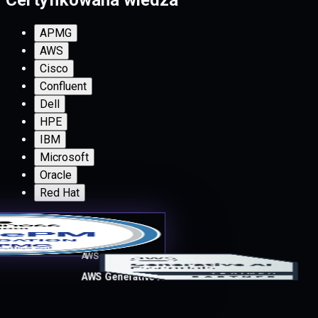
Certyfikowana wiedza
APMG
AWS
Cisco
Confluent
Dell
HPE
IBM
Microsoft
Oracle
Red Hat
AWS
AWS Generative AI