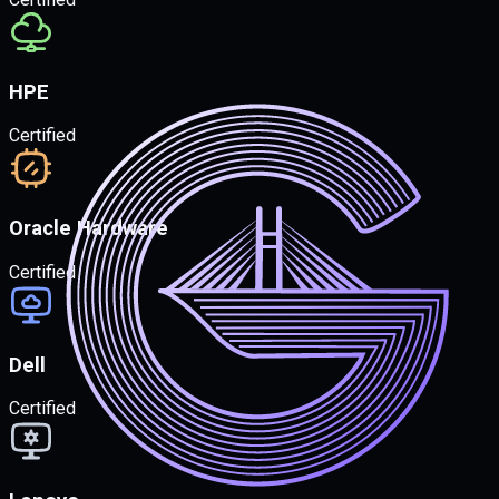
HPE
Certified
Oracle Hardware
Certified
Dell
Certified