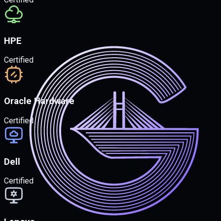
HPE
Certified
Oracle Hardware
Certified
Dell
Certified