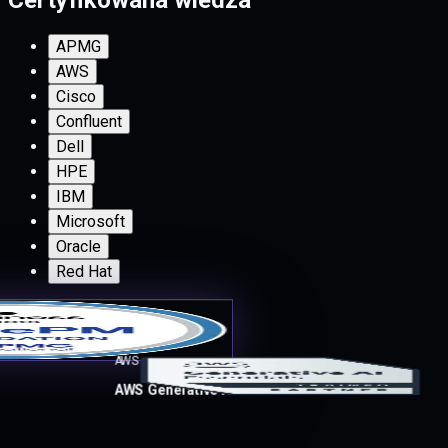
Certyfikowana wiedza
APMG
AWS
Cisco
Confluent
Dell
HPE
IBM
Microsoft
Oracle
Red Hat
AWS
AWS Generative AI