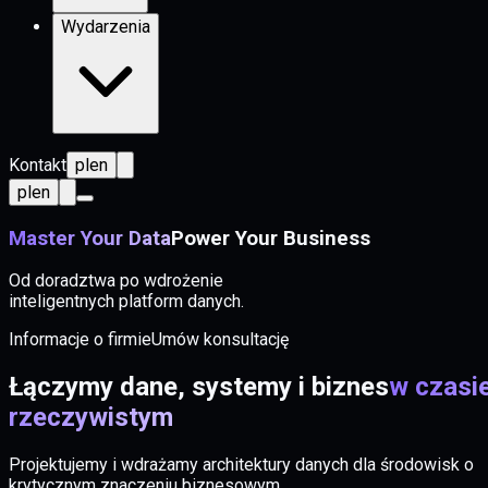
Wydarzenia
Kontakt
pl
en
pl
en
Master Your Data
Power Your Business
Od doradztwa po wdrożenie
inteligentnych platform danych.
Informacje o firmie
Umów konsultację
Łączymy dane, systemy i biznes
w czasi
rzeczywistym
Projektujemy i wdrażamy architektury danych dla środowisk o
krytycznym znaczeniu biznesowym.