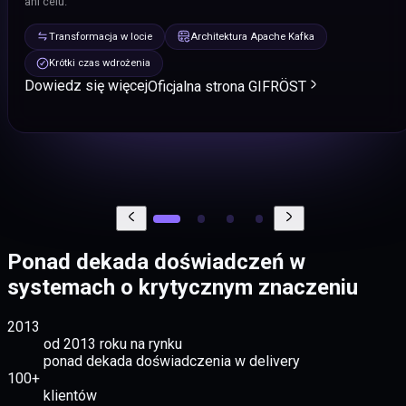
ani celu.
w skali milionów rekordów.
operacyjna pomaga szybko wychwycić zatrzymania, lag i anomalie
Pełna widoczność warstw
Metryki i dashboardy
przepływu.
Transformacja w locie
Architektura Apache Kafka
Elastyczny alerting
Porównanie row-by-row
Wykrywanie dryfu schematu
Dowiedz się więcej
Krótki czas wdrożenia
Lag i checkpointy
Alerty przepływów
Runbook i SLA
Raporty i naprawa różnic
Wkrótce
Dowiedz się więcej
Oficjalna strona GIFRÖST
Dowiedz się więcej
Ponad dekada doświadczeń w
systemach o krytycznym znaczeniu
2013
od 2013 roku na rynku
ponad dekada doświadczenia w delivery
100+
klientów