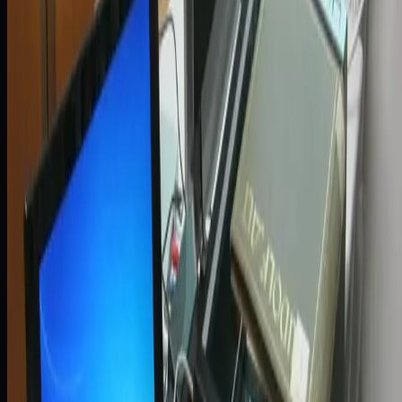
Zobacz case study
Media
Nowoczesna integracja danych dla
wydajniejszego raportowania i niższych
kosztów
Zobacz case study
Ubezpieczenia
Płynna migracja Oracle 12c do 19c na
platformie IBM Power
Zobacz case study
Ubezpieczenia
Raportowanie w czasie rzeczywistym i
lepszy dostęp do danych
ubezpieczeniowych