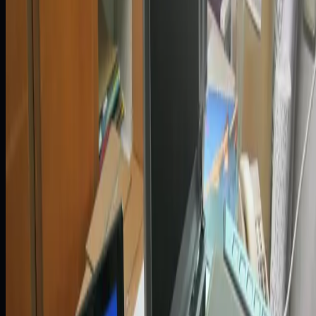
kosztów środowiska Exadata
Zobacz case study
Energetyka
Bezprzerwowa migracja danych dla
ciągłości działania
Zobacz case study
Energetyka
Automatyzacja środowisk testowych i
baz danych
Zobacz case study
Logistyka
Synchronizacja danych Oracle i
PostgreSQL w czasie rzeczywistym