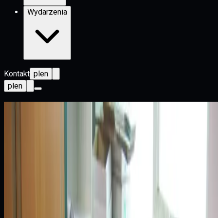
Wydarzenia
Kontakt
pl
en
pl
en
Case Studies:
Historie sukcesu
Dowiedz się, jak organizacje z kluczowych sektorów
usprawniają zarządzanie informacją, replikację w czasie
rzeczywistym, bezpieczeństwo danych i analitykę operacyjną.
Bankowość
Telekomunikacja
Energetyka
Ubezpieczenia
Logistyka