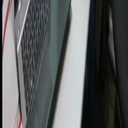
Integracja danych Oracle OCI i Microsof
Fabric w środowisku multicloud
Zobacz case study
Bankowość
Semantyczne wyszukiwanie umów z
kontrahentami w systemie RAG
Zobacz case study
AI
Text2SQL: szybki dostęp do danych bez
znajomości SQL
Zobacz case study
AI
Inteligentna klasyfikacja i ekstrakcja
danych z dokumentów