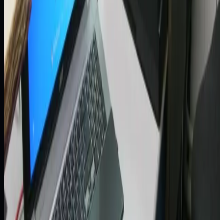
Farmacja
Adamed: modernizacja środowiska IT i
migracja do platformy OLVM
Zobacz case study
Farmacja
Bezpieczna migracja do Oracle 19c bez
przestojów
Zobacz case study
Telekomunikacja
Play: bezproblemowa migracja danych z
zachowaniem ciągłości działania
Zobacz case study
Platformy danych