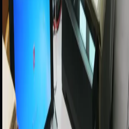
Zobacz case study
Ubezpieczenia
Modernizacja do Oracle Exadata X10 i
ZS9 dla większej wydajności i
skalowalności
Zobacz case study
Logistyka
Van Cargo: disaster recovery w chmurz
dla nowoczesnej logistyki
Zobacz case study
Bankowość
Replikacja w czasie rzeczywistym dla
skuteczniejszego wykrywania oszustw
Zobacz case study