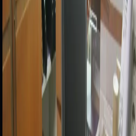
Spersonalizowana bankowość w czasie
rzeczywistym dzięki analityce zdarzeń
Zobacz case study
Bankowość
Bezprzestojowa modernizacja
krytycznych systemów finansowych
Zobacz case study
Bankowość
Pełny widok klienta w czasie
rzeczywistym dla szybszej obsługi
Zobacz case study
Energetyka
Migracja 80 baz danych i optymalizacja