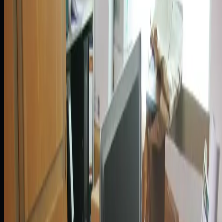
Farmacja
Platformy danych
Media
AI
Bankowość
Bank Pocztowy: modernizacja
architektury danych dla banku
detalicznego
Zobacz case study
Bankowość
Analityka w czasie rzeczywistym dla
nowego modelu raportowania
Zobacz case study
Bankowość