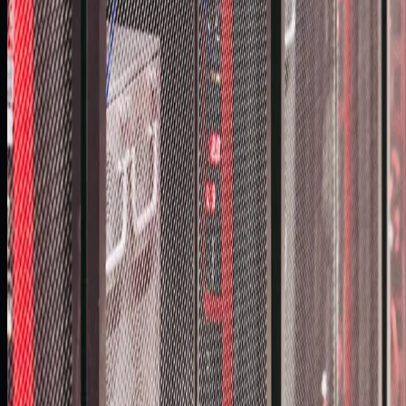
Rezultaty Projektu
Migracja bez przestojów
Modernizacja środowiska przebiegła bez zatrzymywania
operacji finansowych i z zachowaniem pełnej kontroli nad
danymi.
Dwukierunkowa replikacja
Architektura pozwala na bezpieczne przełączenia i wspiera
scenariusze awaryjne oraz testy rollbacku.
Wyższa wydajność i gotowość do DR