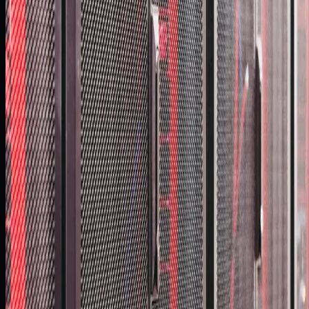
Klient potrzebował zmodernizować krytyczne środowisko
oparte na Oracle Database 11 i Oracle GoldenGate 11 oraz
przenieść je na nowe serwery AIX i HP NonStop bez zakłócani
ciągłości działania.
Skala i krytyczność systemu wymagały bezpiecznej ścieżki
migracji, możliwości rollbacku oraz przygotowania infrastruktur
pod wysoką dostępność.
Projekt musiał połączyć upgrade technologiczny, replikację
wieloplatformową i odbudowę środowiska DRC bez ryzyka dla
bieżących operacji finansowych.
02
Zastosowane Rozwiązanie
Goldenore zrealizowało etapową migrację do Oracle Database
19c i Oracle GoldenGate 19, wdrażając dwukierunkową
replikację, optymalizację procesu oraz przygotowanie pod
Oracle Data Guard.