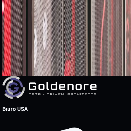
Nowe środowisko zwiększyło sprawność działania systemów 
poprawiło ich przygotowanie pod high availability oraz disaster
recovery.
Zmagasz się z podobnym wyzwaniem?
Skonsultuj z nami swoją architekturę. Pomożemy zaprojektowa
bezpieczną ścieżkę migracji, integracji danych lub wdrożenia
rozwiązań do przetwarzania danych w czasie rzeczywistym,
dopasowaną do specyfiki Twojego środowiska.
Skontaktuj się z nami
Biuro USA