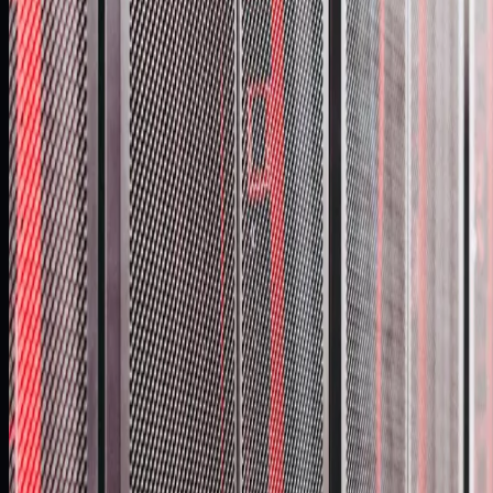
DR Ready
gotowość do odtworzenia po awarii
BRANŻA
Bankowość
KLUCZOWE TECHNOLOGIE
Oracle Database 19c
Oracle GoldenGate 19
Oracle Data Guard
AIX
HP NonStop
Base24
01
Wyzwanie Biznesowe