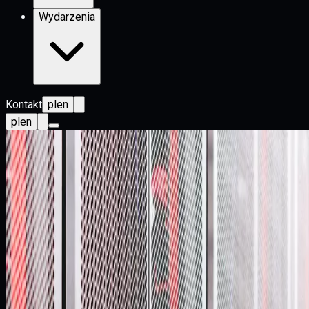
Wydarzenia
Kontakt
pl
en
pl
en
Success Story
Bankowość
Bezprzestojowa modernizacja krytycznych
systemów finansowych
Migracja infrastruktury bazodanowej i replikacyjnej w
środowisku wieloplatformowym bez przerywania operacji i z
gotowością do rollbacku.