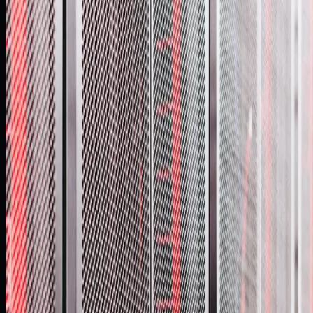
Zero
przestojów w trakcie modernizacji
2
-way
dwukierunkowa replikacja między platformami