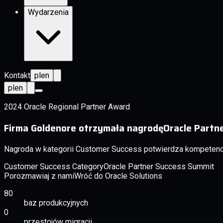
Wydarzenia
Kontakt
pl
en
pl
en
2024 Oracle Regional Partner Award
Firma Goldenore otrzymała nagrodę
Oracle Partn
Nagroda w kategorii Customer Success potwierdza kompetencje
Customer Success Category
Oracle Partner Success Summit
Porozmawiaj z nami
Wróć do Oracle Solutions
80
baz produkcyjnych
0
przestojów migracji